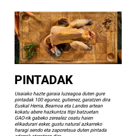
PINTADAK
Usaiako hazte garaia luzeagoa duten gure
pintadak 100 egunez, gutienez, garatzen dira
Euskal Herria, Bearnoa eta Landes artean
kokatu abere hazkuntza ttipi batzuetan.
GAO-rik gabeko zerealez osatu haien
elikadurari esker, gustu natural azkarreko
haragi sendo eta zaporetsua duten pintada