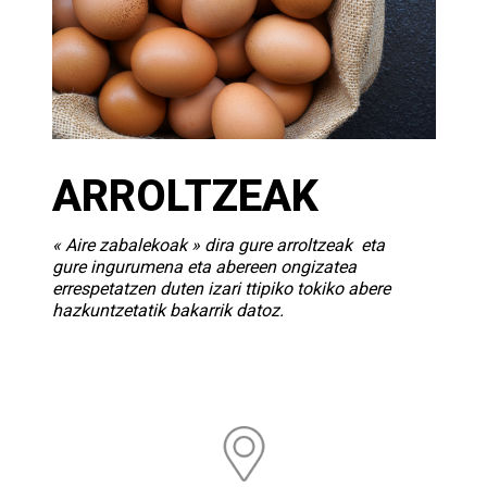
ARROLTZEAK
« Aire zabalekoak » dira gure arroltzeak eta
gure ingurumena eta abereen ongizatea
errespetatzen duten izari ttipiko tokiko abere
hazkuntzetatik bakarrik datoz.