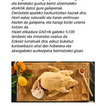
eta benetako gustua berriz atzemateko
etorkitik datoz gure galeperrak.
Dentsitate apaleko hazkuntzetan haziak dira.
Horri esker, naturalki eta haren erritmoan
hezten da galeperra, eta haragi biziki uxterra
lortzen da.
Haien elikadura GAO-rik gabeko
%100
landarez eta mineralez osatua da.
Ezkoez lumatuak dira, eskuz bukatuz
kontserbazio ahal den hoberena eta
akasgabeko aurkezpena bermatzeko gisan.