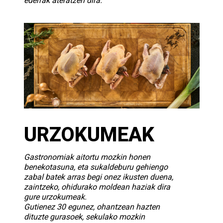
ederrak ateratzen dira.
URZOKUMEAK
Gastronomiak aitortu mozkin honen
benekotasuna, eta sukaldeburu gehiengo
zabal batek arras begi onez ikusten duena,
zaintzeko, ohidurako moldean haziak dira
gure urzokumeak.
Gutienez 30 egunez, ohantzean hazten
dituzte gurasoek, sekulako mozkin