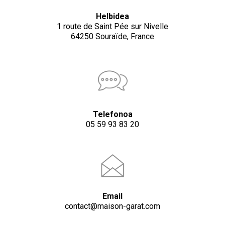
Helbidea
1 route de Saint Pée sur Nivelle
64250 Souraïde, France
Telefonoa
05 59 93 83 20
Email
contact@maison-garat.com