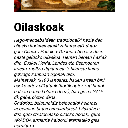
Oilaskoak
Hego-mendebaldean tradizionalki hazia den
oilasko horiaren etorki zaharrenetik datoz
gure Oilasko Horiak. « Denbora behar » duen
hazte geldoko oilaskoa. Hemen berean haziak
dira, Euskal Herria, Landes eta Bearnoaren
artean, multzo ttipitan eta 3 hilabete baino
gehiago kanpoan egonak dira.
Mainatuak,
%100 landarez, hauen artean bihi
osoko artoz elikatuak (hortik dator zati handi
batean haren kolore ederra), hau guzia GAO-
rik gabe, bistan dena.
Ondorioz, belaunaldiz belaunaldi helarazi
trebetasun baten enbaxadoreak bilakatzen
dira gure etxaldeetako oilasko horiak, gure
ARADOA armarria haidorki eramateko gisa
horretan »