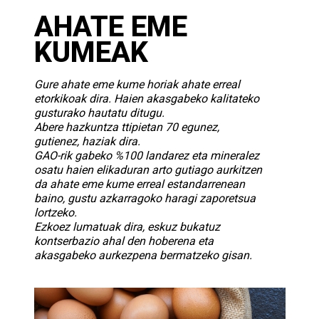
AHATE EME
KUMEAK
Gure ahate eme kume horiak ahate erreal
etorkikoak dira. Haien akasgabeko kalitateko
gusturako hautatu ditugu.
Abere hazkuntza ttipietan 70 egunez,
gutienez, haziak dira.
GAO-rik gabeko
%100 landarez eta mineralez
osatu haien elikaduran arto gutiago aurkitzen
da ahate eme kume erreal estandarrenean
baino, gustu azkarragoko haragi zaporetsua
lortzeko.
Ezkoez lumatuak dira, eskuz bukatuz
kontserbazio ahal den hoberena eta
akasgabeko aurkezpena bermatzeko gisan.