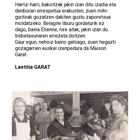
Harriz-harri, bakoitzak jakin izan ditu izadia eta
denborari errespetua erakusten, zuen mihi-
guritxak gozatzen dakiten gustu zaporetsua
moldatzeko. Belagile liburu gordeturik ez
dago, baina Étienne, nire aitak, jakin izan du
trebetasunaren errezeta doitzen.
Gaur egun, nehoiz baino gehiago, zuen hegazti
gozagarrien euskal izenpedura da Maison
Garat.
Laetitia GARAT