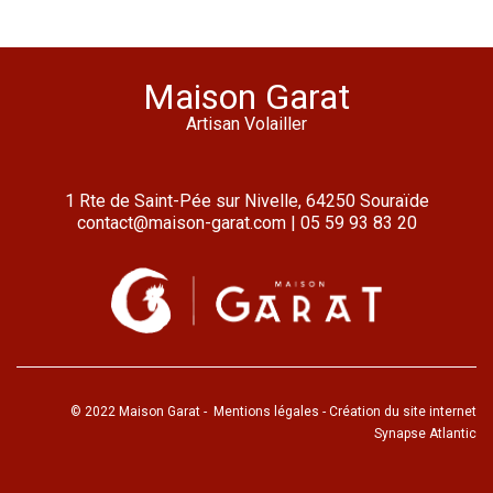
Maison Garat
Artisan Volailler
1 Rte de Saint-Pée sur Nivelle, 64250 Souraïde
contact@maison-garat.com
|
05 59 93 83 20
© 2022 Maison Garat -
Mentions légales
- Création du site internet
Synapse Atlantic