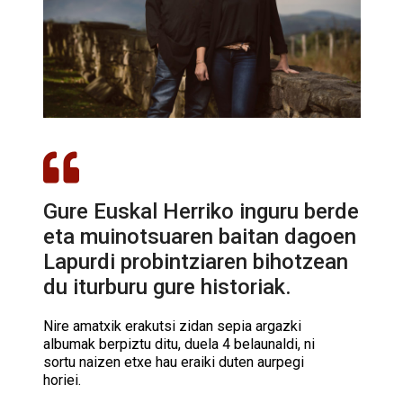
Gure Euskal Herriko inguru berde
eta muinotsuaren baitan dagoen
Lapurdi probintziaren bihotzean
du iturburu gure historiak.
Nire amatxik erakutsi zidan sepia argazki
albumak berpiztu ditu, duela 4 belaunaldi, ni
sortu naizen etxe hau eraiki duten aurpegi
horiei.