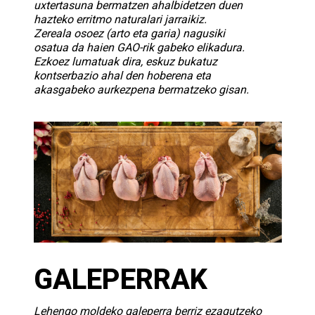
uxtertasuna bermatzen ahalbidetzen duen
hazteko erritmo naturalari jarraikiz.
Zereala osoez (arto eta garia) nagusiki
osatua da haien GAO-rik gabeko elikadura.
Ezkoez lumatuak dira, eskuz bukatuz
kontserbazio ahal den hoberena eta
akasgabeko aurkezpena bermatzeko gisan.
GALEPERRAK
Lehengo moldeko galeperra berriz ezagutzeko